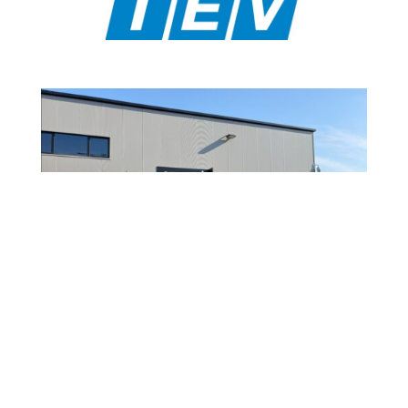
Armasul inaugura o 9º ponto de venda, localizado em
Alverca.
Apr 7, 2026
|
armasul
,
Notícia