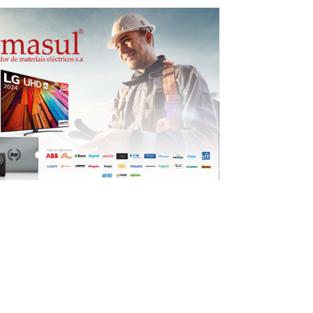
 do 38º Aniversário Armasul – De
ço a 25 de abril ganhe prémios
Campanha
,
Notícia
lebra o 38º Aniversário!Parabéns, estamos em
de março a 25 de abril, as suas compras e encomendas