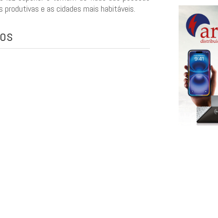
 produtivas e as cidades mais habitáveis.
ços
Campanha
25 de mar
incríveis!
Mar 25, 2025
|
A Armasul ce
festa! De 25 