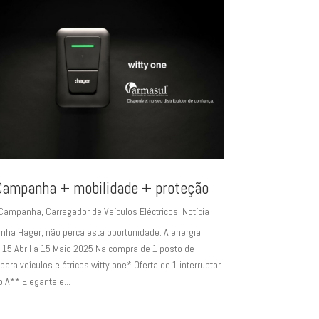
Campanha + mobilidade + proteção
Campanha
,
Carregador de Veículos Eléctricos
,
Notícia
er, não perca esta oportunidade. A energia
15 Abril a 15 Maio 2025 Na compra de 1 posto de
ara veículos elétricos witty one*.Oferta de 1 interruptor
o A** Elegante e...