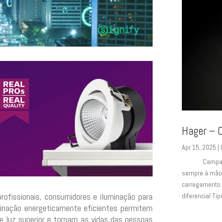
Hager – 
Apr 15, 2025
|
Campanha Hag
sempre à mão 
carregamento p
profissionais, consumidores e iluminação para
diferencial Tip
uminação energeticamente eficientes permitem
e luz superior e tornam as vidas das pessoas