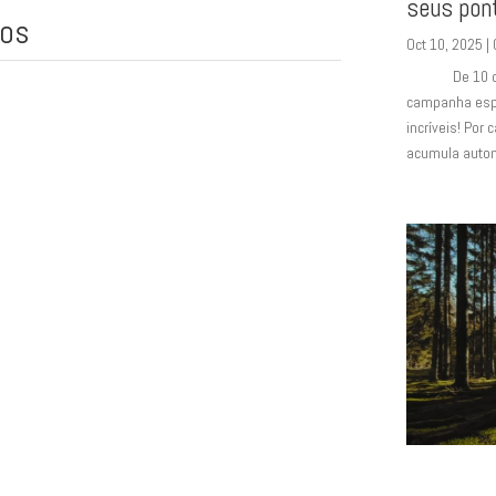
seus pont
ços
Oct 10, 2025
|
De 10 de Out
campanha espe
incríveis! Po
acumula autom