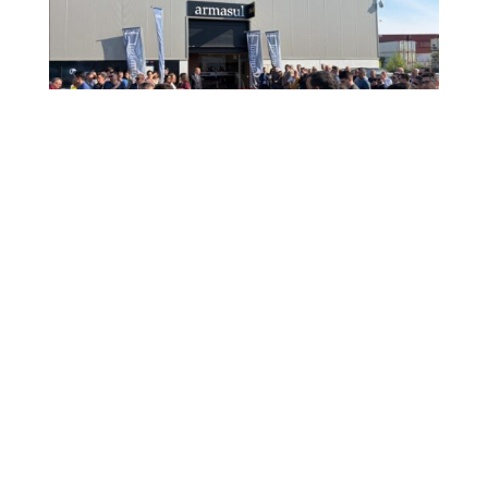
Armasul inaugura o 9º ponto de venda, localizado em
Alverca.
Apr 7, 2026
|
armasul
,
Notícia
Armasul inaugura nova loja em AlvercaNo passado dia
25 de março de 2026, data em que celebrámos mais um
aniversário da Armasul, demos também um passo importante
no nosso percurso de crescimento com a inauguração da...